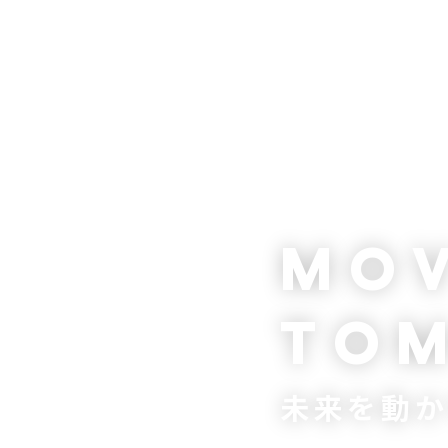
M
O
T
O
未来を動