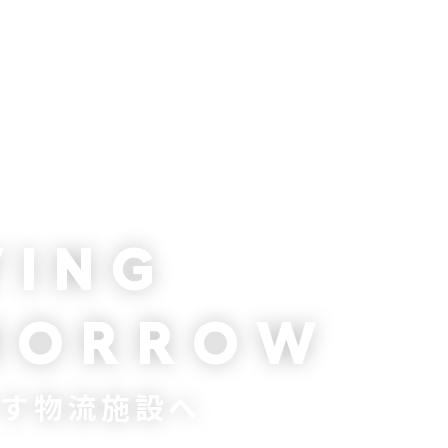
V
I
N
G
M
O
R
R
O
W
かす物流施設へ