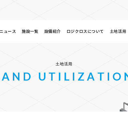
ニュース
施設一覧
設備紹介
ロジクロスについて
土地活用
土
地
活
用
L
A
N
D
U
T
I
L
I
Z
A
T
I
O