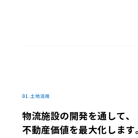
0
1
.
土
地
活
用
物流施設の開発を通して、
不動産価値を最大化します