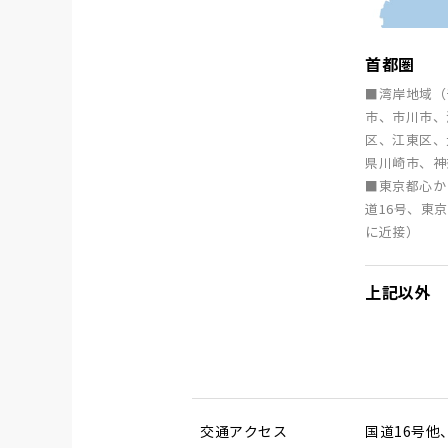
首都圏
■湾岸地域（
市、市川市、
区、江東区、
県川崎市、神
■東京都心か
道16号、東
に近接）
上記以外
交通
アクセス
国道16号