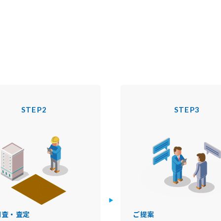
STEP2
STEP3
調査・査定
ご提案