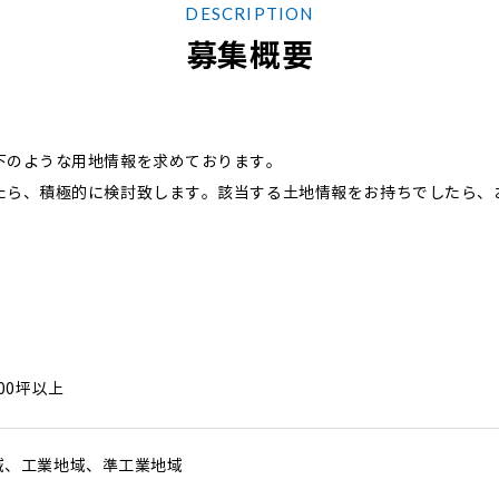
D
E
S
C
R
I
P
T
I
O
N
募集概要
下のような用地情報を求めております。
たら、積極的に検討致します。該当する土地情報をお持ちでしたら、
00坪以上
域、工業地域、準工業地域