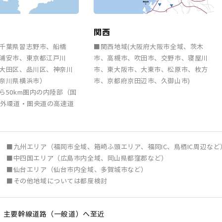
関西
千葉県習志野市、船橋
■関西地域(大阪府大阪市全域、茨木
浦安市、東京都江戸川
市、高槻市、吹田市、交野市、寝屋川
大田区、品川区、神奈川
市、東大阪市、大東市、松原市、枚方
奈川県横浜市）
市、京都府京田辺市、久御山市)
ら50km圏内の内陸部（国
京外環道・圏央道の高速道
■九州エリア（福岡市全域、箱崎ふ頭エリア、福岡IC、鳥栖IC周辺など
■中四国エリア（広島市内全域、岡山県都窪郡など）
■仙台エリア（仙台市内全域、多賀城市など）
■その他地域については都度検討
他、主要幹線道路（一般道）へ至近