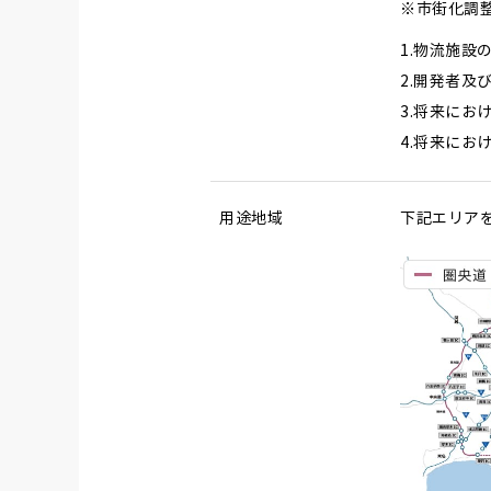
※市街化調
物流施設
開発者及
将来にお
将来にお
用途地域
下記エリア