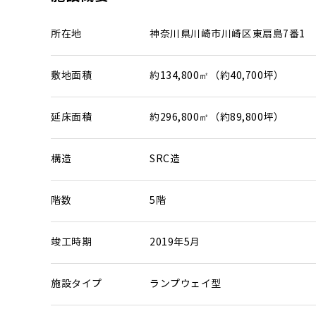
所在地
神奈川県川崎市川崎区東扇島7番1
敷地面積
約134,800㎡（約40,700坪）
延床面積
約296,800㎡（約89,800坪）
構造
SRC造
階数
5階
竣工時期
2019年5月
施設タイプ
ランプウェイ型