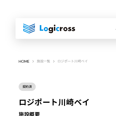
HOME
施設一覧
ロジポート川崎ベイ
契約済
ロ
ジ
ポ
ー
ト
川
崎
ベ
イ
施
設
概
要