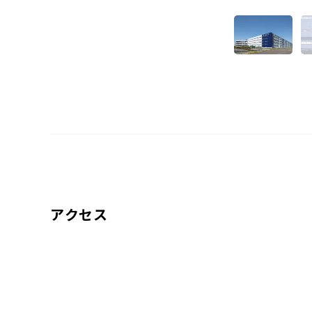
ア
ク
セ
ス