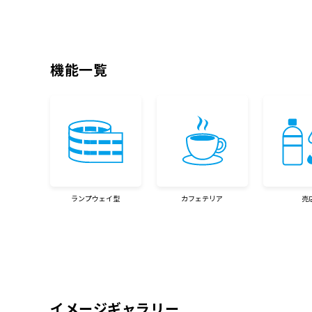
機
能
一
覧
ランプウェイ型
カフェテリア
売
イ
メ
ー
ジ
ギ
ャ
ラ
リ
ー